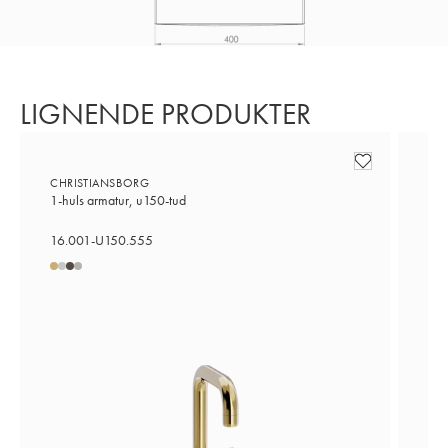
LIGNENDE PRODUKTER
CHRISTIANSBORG
CH
1-huls armatur, u150-tud
1-h
16.001-U150.555
16