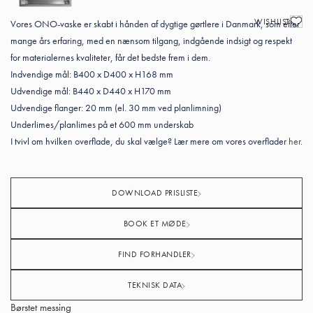
WISHLIST
Vores ONO-vaske er skabt i hånden af dygtige gørtlere i Danmark, som efter
mange års erfaring, med en nænsom tilgang, indgående indsigt og respekt
for materialernes kvaliteter, får det bedste frem i dem.
Indvendige mål: B400 x D400 x H168 mm
Udvendige mål: B440 x D440 x H170 mm
Udvendige flanger: 20 mm (el. 30 mm ved planlimning)
Underlimes/planlimes på et 600 mm underskab
I tvivl om hvilken overflade, du skal vælge? Lær mere om vores overflader
her
.
DOWNLOAD PRISLISTE
BOOK ET MØDE
FIND FORHANDLER
TEKNISK DATA
Børstet messing