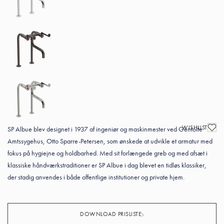
WISHLIST
SP Albue blev designet i 1937 af ingeniør og maskinmester ved Gentofte
Amtssygehus, Otto Sparre-Petersen, som ønskede at udvikle et armatur med
fokus på hygiejne og holdbarhed. Med sit forlængede greb og med afsæt i
klassiske håndværkstraditioner er SP Albue i dag blevet en tidløs klassiker,
der stadig anvendes i både offentlige institutioner og private hjem.
DOWNLOAD PRISLISTE