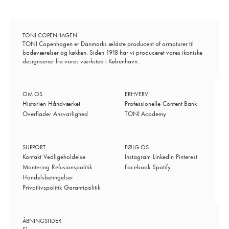
TONI COPENHAGEN
TONI Copenhagen er Danmarks ældste producent af armaturer til
badeværelser og køkken. Siden 1918 har vi produceret vores ikoniske
designserier fra vores værksted i København.
OM OS
ERHVERV
Historien
Håndværket
Professionelle
Content Bank
Overflader
Ansvarlighed
TONI Academy
SUPPORT
FØLG OS
Kontakt
Vedligeholdelse
Instagram
LinkedIn
Pinterest
Montering
Refusionspolitik
Facebook
Spotify
Handelsbetingelser
Privatlivspolitik
Garantipolitik
ÅBNINGSTIDER