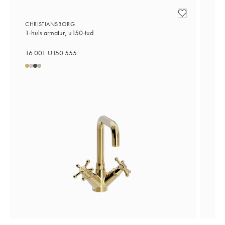
CHRISTIANSBORG
CH
1-huls armatur, u150-tud
1-h
16.001-U150.555
16